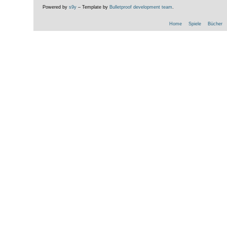
Powered by
s9y
– Template by
Bulletproof development team
.
Home
Spiele
Bücher