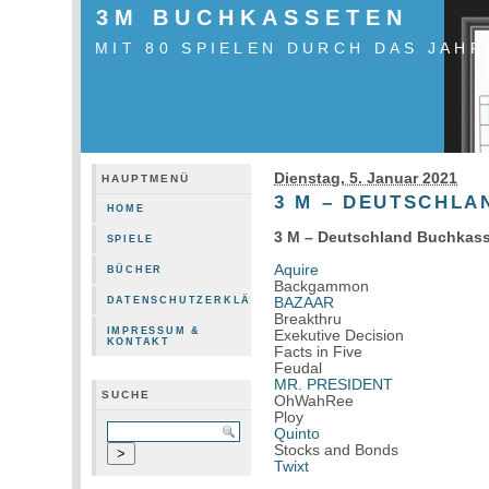
3M BUCHKASSETEN
MIT 80 SPIELEN DURCH DAS JAHR
Dienstag, 5. Januar 2021
HAUPTMENÜ
3 M – DEUTSCHL
HOME
3 M – Deutschland Buchkass
SPIELE
Aquire
BÜCHER
Backgammon
BAZAAR
DATENSCHUTZERKLÄRUNG
Breakthru
IMPRESSUM &
Exekutive Decision
KONTAKT
Facts in Five
Feudal
MR. PRESIDENT
SUCHE
OhWahRee
Ploy
Quinto
Stocks and Bonds
Twixt