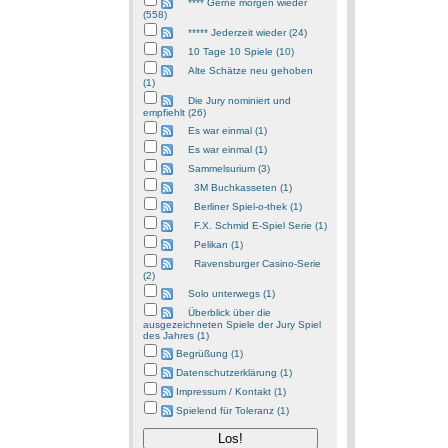
**** Gerne morgen wieder
(558)
***** Jederzeit wieder (24)
10 Tage 10 Spiele (10)
Alte Schätze neu gehoben
(1)
Die Jury nominiert und
empfiehlt (26)
Es war einmal (1)
Es war einmal (1)
Sammelsurium (3)
3M Buchkasseten (1)
Berliner Spiel-o-thek (1)
F.X. Schmid E-Spiel Serie (1)
Pelikan (1)
Ravensburger Casino-Serie
(2)
Solo unterwegs (1)
Überblick über die
ausgezeichneten Spiele der Jury Spiel
des Jahres (1)
Begrüßung (1)
Datenschutzerklärung (1)
Impressum / Kontakt (1)
Spielend für Toleranz (1)