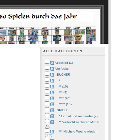
ALLE KATEGORIEN
Abschied (1)
Alle Artikel
BÜCHER
*
** (10)
*** (9)
**** (20)
***** (15)
SPIELE
* Einmal und nie wieder (2)
** Vielleicht nächsten Monat
(58)
*** Nächste Woche wieder
(382)